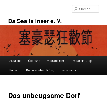
Zum
primären
Such
Inhalt
springen
Da Sea is inser e. V.
Hauptmenü
Aktuelles
Über uns
Vorstandschaft
Veranstaltungen
Kontakt
Datenschutzerklärung
Impressum
Das unbeugsame Dorf