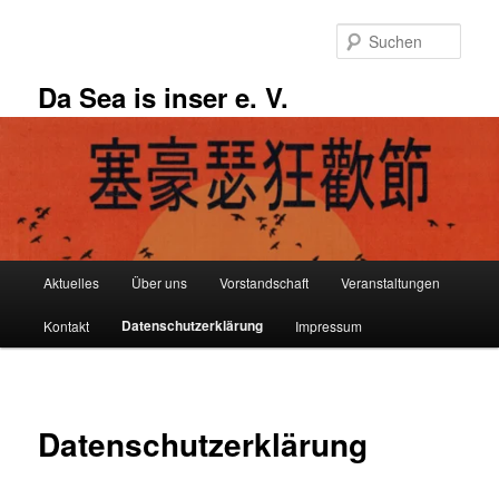
Zum
primären
Such
Inhalt
springen
Da Sea is inser e. V.
Hauptmenü
Aktuelles
Über uns
Vorstandschaft
Veranstaltungen
Datenschutzerklärung
Kontakt
Impressum
Datenschutzerklärung