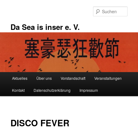
Zum
primären
Such
Inhalt
springen
Da Sea is inser e. V.
Hauptmenü
Aktuelles
Über uns
Vorstandschaft
Veranstaltungen
Kontakt
Datenschutzerklärung
Impressum
DISCO FEVER