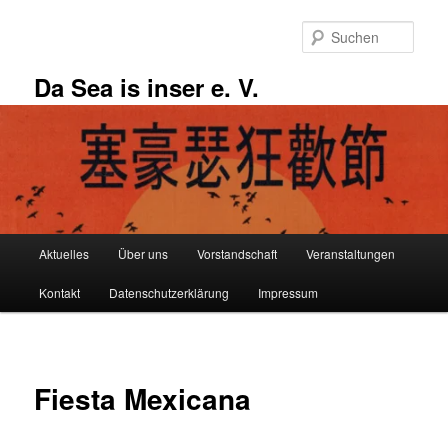
Zum
primären
Such
Inhalt
springen
Da Sea is inser e. V.
Hauptmenü
Aktuelles
Über uns
Vorstandschaft
Veranstaltungen
Kontakt
Datenschutzerklärung
Impressum
Fiesta Mexicana