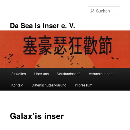
Zum
primären
Such
Inhalt
springen
Da Sea is inser e. V.
Hauptmenü
Aktuelles
Über uns
Vorstandschaft
Veranstaltungen
Kontakt
Datenschutzerklärung
Impressum
Galax’is inser