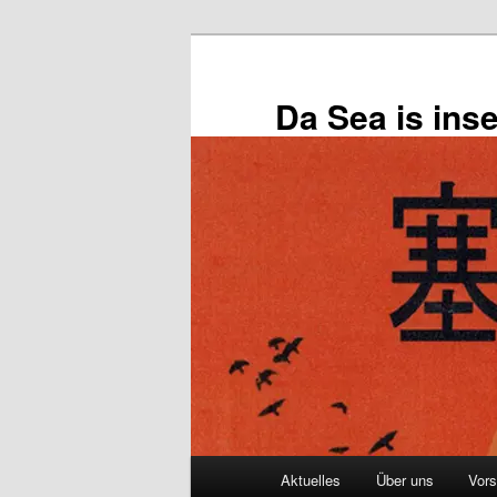
Zum
primären
Inhalt
Da Sea is inse
springen
Hauptmenü
Aktuelles
Über uns
Vors