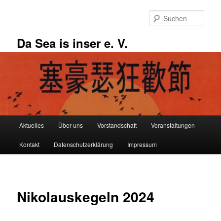
Zum
primären
Such
Inhalt
springen
Da Sea is inser e. V.
Hauptmenü
Aktuelles
Über uns
Vorstandschaft
Veranstaltungen
Kontakt
Datenschutzerklärung
Impressum
Nikolauskegeln 2024